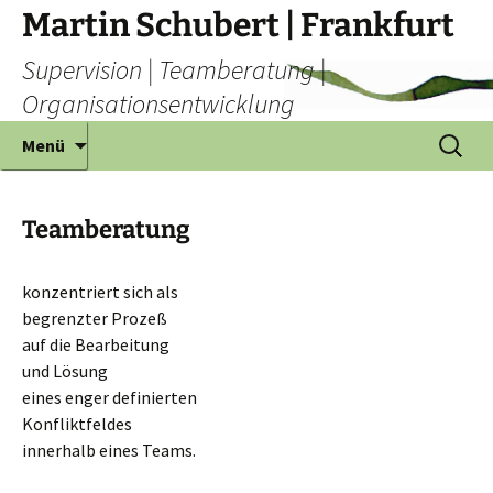
Zum
Martin Schubert | Frankfurt
Inhalt
Supervision | Teamberatung |
springen
Organisationsentwicklung
Suchen
Menü
nach:
Teamberatung
konzentriert sich als
begrenzter Prozeß
auf die Bearbeitung
und Lösung
eines enger definierten
Konfliktfeldes
innerhalb eines Teams.